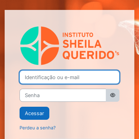
Ir para o conteúdo principal
Acesso a Instit
Identificação ou e-mail
Senha
Acessar
Perdeu a senha?